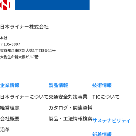
日本ライナー株式会社
日本ライナー株式会社
本社
〒135-0007
東京都江東区新大橋1丁目8番11号
大樹生命新大橋ビル7階
企業情報
製品情報
技術情報
日本ライナーについて
交通安全対策事業
TICについて
経営理念
カタログ・関連資料
会社概要
製品・工法情報検索
サステナビリティ
沿革
新着情報