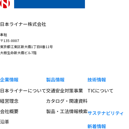
日本ライナー株式会社
日本ライナー株式会社
本社
〒135-0007
東京都江東区新大橋1丁目8番11号
大樹生命新大橋ビル7階
企業情報
製品情報
技術情報
日本ライナーについて
交通安全対策事業
TICについて
経営理念
カタログ・関連資料
会社概要
製品・工法情報検索
サステナビリティ
沿革
新着情報